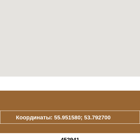
Координаты: 55.951580; 53.792700
452941